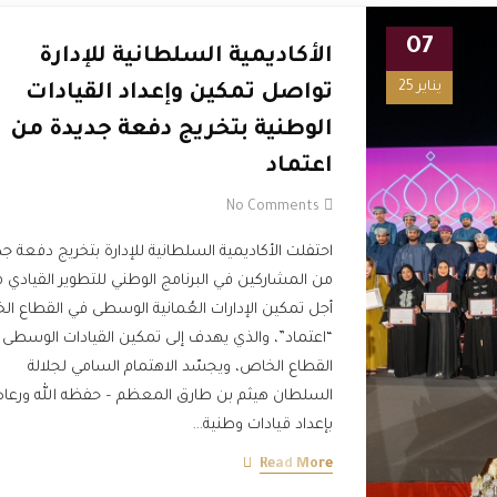
07
الأكاديمية السلطانية للإدارة
يناير 25
تواصل تمكين وإعداد القيادات
الوطنية بتخريج دفعة جديدة من
اعتماد
No Comments
احتفلت الأكاديمية السلطانية للإدارة بتخريج دفعة ج
من المشاركين في البرنامج الوطني للتطوير القيادي 
أجل تمكين الإدارات العُمانية الوسطى في القطاع ا
“اعتماد”، والذي يهدف إلى تمكين القيادات الوسطى
القطاع الخاص، ويجسّد الاهتمام السامي لجلالة
السلطان هيثم بن طارق المعظم – حفظه الله ورعاه
بإعداد قيادات وطنية…
Read More