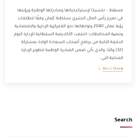
مسقط – تجسيدًا لإستراتيجياتها ومبادراتها الوطنية ورؤيتها
في تعزيز رأس المال البشري بسلطنة عُمان وفقًا لتطلعات
رؤیة عمان 2040 وتوجهاتها نحو اللامركزیة الإداریة والاقتصادیة
وتنمیة المحافظات؛ اختتمت الأكاديمية السلطانية للإدارة اليوم
الدفعة الثانية من برنامج أصحاب السعادة الولاة بمشاركة
(32) واليًا، والذي يأتي ضمن المبادرة الوطنية لتطوير الإدارة
المحلية التي…
Read More
Search