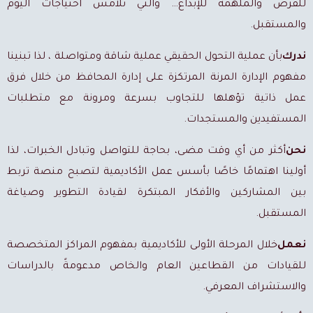
للفرص والملهمة للإبداع… والتي تلامس احتياجات اليوم
والمستقبل.
ندرك
بأن عملية التحول الحقيقي عملية شاقة ومتواصلة ، لذا تبنينا
مفهوم الإدارة المرنة المرتكزة على إدارة المحافظ من خلال فرق
عمل ذاتية تؤهلها للتجاوب بسرعة ومرونة مع متطلبات
المستفيدين والمستجدات.
نحن
أكثر من أي وقت مضى،
بحاجة للتواصل وتبادل الخبرات، لذا
أولينا اهتمامًا خاصًا بأسس عمل الأكاديمية لتصبح منصة تربط
بين المشاركين والأفكار المبتكرة لقيادة التطوير وصياغة
المستقبل.
نعمل
خلال المرحلة الأولى للأكاديمية بمفهوم المراكز المتخصصة
للقيادات من القطاعين العام والخاص مدعومةً بالدراسات
والاستشراف المعرفي.