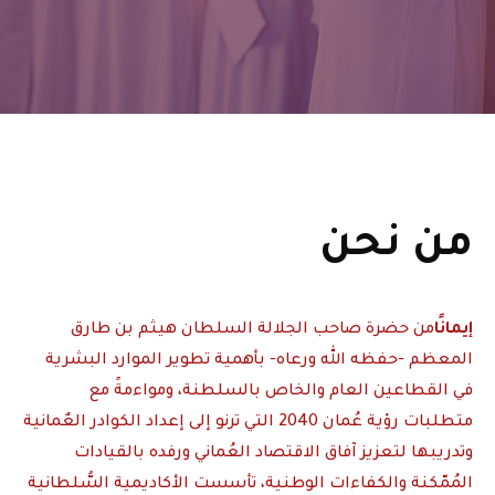
من نحن
إيمانًا
من حضرة صاحب الجلالة السلطان هيثم بن طارق
المعظم -حفظه الله ورعاه- بأهمية تطوير الموارد البشرية
في القطاعين العام والخاص بالسلطنة، ومواءمةً مع
متطلبات رؤية عُمان 2040 التي ترنو إلى إعداد الكوادر العٌمانية
وتدريبها لتعزيز آفاق الاقتصاد العُماني ورفده بالقيادات
المُمّكنة والكفاءات الوطنية، تأسست الأكاديمية السُّلطانية