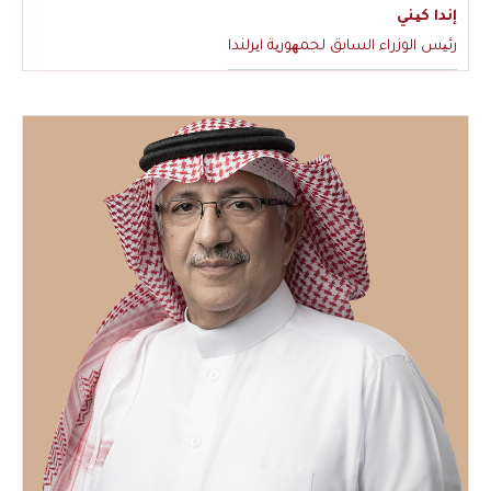
إندا كیني
رئیس الوزراء السابق لجمھوریة ایرلندا