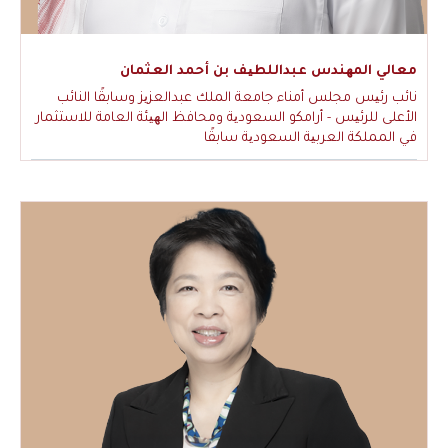
معالي المھندس عبداللطیف بن أحمد العثمان
نائب رئیس مجلس أمناء جامعة الملك عبدالعزیز وسابقًا النائب
الأعلى للرئیس - أرامكو السعودیة ومحافظ الھیئة العامة للاستثمار
في المملكة العربیة السعودیة سابقًا