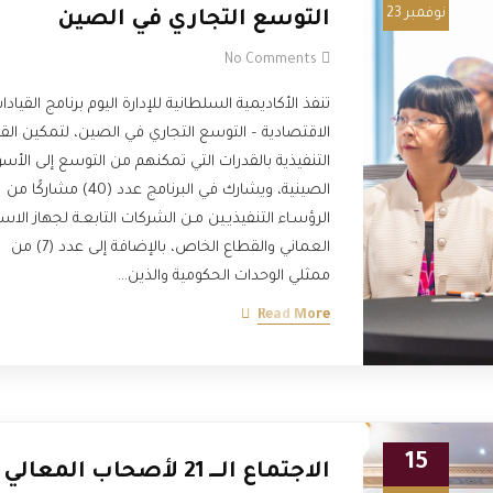
نوفمبر 23
التوسع التجاري في الصين
No Comments
تنفذ الأكاديمية السلطانية للإدارة اليوم برنامج القيادا
الاقتصادية – التوسع التجاري في الصين، لتمكين القي
التنفيذية بالقدرات التي تمكنهم من التوسع إلى الأس
الصينية، ويشارك في البرنامج عدد (40) مشاركًا من
الرؤسـاء التنفيذيـين مـن الشركات التابعـة لجهاز الاست
العماني والقطاع الخاص، بالإضافة إلى عدد (7) من
ممثلي الوحدات الحكومية والذين…
Read More
15
الاجتماع الـــــ 21 لأصحاب المعالي