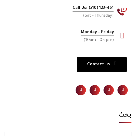
Call Us: (210) 123-451
(Sat - Thursday)
Monday - Friday
(10am - 05 pm)
Contact us
بحث